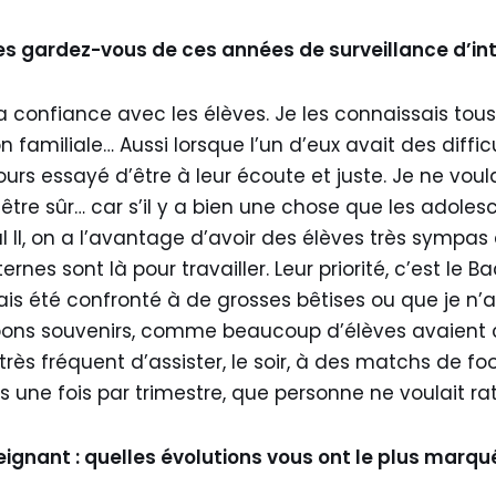
s gardez-vous de ces années de surveillance d’int
 la confiance avec les élèves. Je les connaissais tous
ion familiale… Aussi lorsque l’un d’eux avait des diffic
ours essayé d’être à leur écoute et juste. Je ne vou
être sûr… car s’il y a bien une chose que les adole
aul II, on a l’avantage d’avoir des élèves très sympa
rnes sont là pour travailler. Leur priorité, c’est le 
ais été confronté à de grosses bêtises ou que je n’a
 bons souvenirs, comme beaucoup d’élèves avaient c
t très fréquent d’assister, le soir, à des matchs de foo
 une fois par trimestre, que personne ne voulait rat
ignant : quelles évolutions vous ont le plus marqu