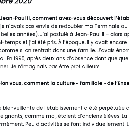
obre 2020
 Jean-Paul II, comment avez-vous découvert l’éta
t je n’avais pas envie de redoubler ma Terminale au
e belles années). J’ai postulé à Jean-Paul II – alors 
-temps et j’ai été pris. À l’époque, il y avait encore
it comme si on rentrait dans une famille. J’avais é
ial. En 1995, après deux ans d’absence dont quelques
ner. Je n’imaginais pas être prof ailleurs !
elon vous, comment la culture « familiale » de l’Ens
e bienveillante de l’établissement a été perpétuée a
eignants, comme moi, étaient d’anciens élèves. La 
mément. Peu d’activités se font individuellement. Le