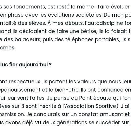
ses fondements, est resté le même : faire évoluer l
n phase avec les évolutions sociétales. De mon poi
talité des élèves. À mes débuts, l’autodiscipline fon
and ils décidaient de faire une bêtise, ils la faisait 
ée des baladeurs, puis des téléphones portables, ils
nomes.
lus fier aujourd’hui ?
ont respectueux. Ils portent les valeurs que nous leur
l’épanouissement et le bien-être. Ils ont confiance en 
i leur sont faites. Je pense au Point écoute qui fon
èves sur 3 sont inscrits à l’Association Sportive). 
ansmission. Je conclurais sur un constat amusant et 
us avons déjà vu deux générations se succéder sur 
…