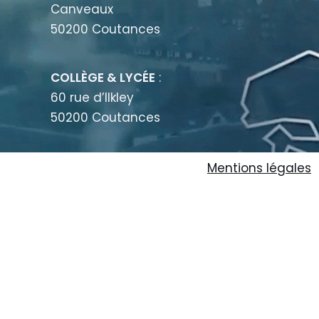
Canveaux
50200 Coutances
COLLÈGE & LYCÉE
:
60 rue d’Ilkley
50200 Coutances
Mentions légales
École
|
Collège
|
Lycée
|
Restauration
|
Inter
Mentions légales