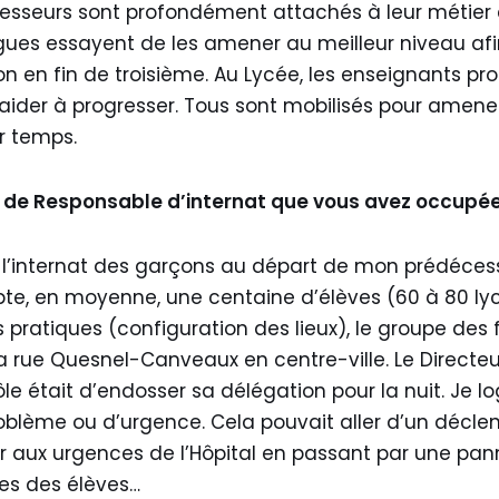
fesseurs sont profondément attachés à leur métier e
lègues essayent de les amener au meilleur niveau af
ion en fin de troisième. Au Lycée, les enseignants p
s aider à progresser. Tous sont mobilisés pour amene
r temps.
on de Responsable d’internat que vous avez occupée
de l’internat des garçons au départ de mon prédécesseu
pte, en moyenne, une centaine d’élèves (60 à 80 ly
 pratiques (configuration des lieux), le groupe des fi
e la rue Quesnel-Canveaux en centre-ville. Le Directe
ôle était d’endosser sa délégation pour la nuit. Je lo
roblème ou d’urgence. Cela pouvait aller d’un déc
ur aux urgences de l’Hôpital en passant par une pa
es des élèves…