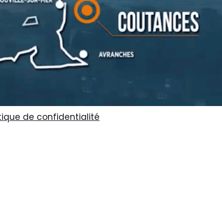
itique de confidential
i
té